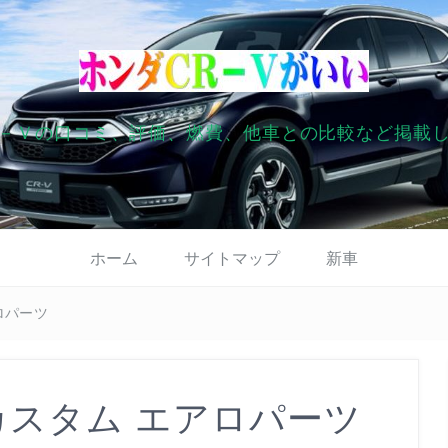
－Ｖの口コミ、評価、燃費、他車との比較など掲載
ホーム
サイトマップ
新車
ロパーツ
カスタム エアロパーツ