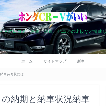
－Ｖの口コミ、評価、燃費、他車との比較など掲載
ホーム
サイトマップ
新車
況納車待ち状況は